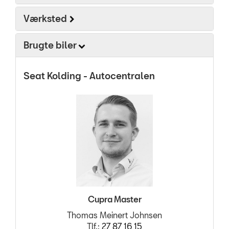
Kontakt
Værksted
Forbrugerklage
Brugte biler
Betingelser
Seat Kolding - Autocentralen
RESERVEDELE
Cupra Master
Thomas Meinert Johnsen
Tlf.:
27 87 16 15