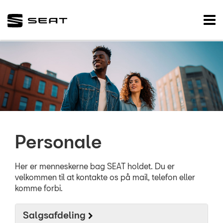
SEAT
Tog
nav
FORSIDE
NYE BILER
BRUGTE BILER
VÆRKSTED
Personale
NYHEDER
TILBEHØR
Her er menneskerne bag SEAT holdet. Du er
velkommen til at kontakte os på mail, telefon eller
komme forbi.
OM OS
Salgsafdeling
Personale