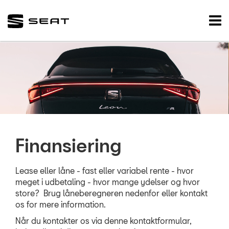
SEAT
Tog
nav
FORSIDE
NYE BILER
BRUGTE BILER
Brugtbilsafdelin
Finansiering
Finansiering
Brugtbilsvurderi
Lease eller låne - fast eller variabel rente - hvor
VÆRKSTED
meget i udbetaling - hvor mange ydelser og hvor
store? Brug låneberegneren nedenfor eller kontakt
os for mere information.
NYHEDER
Når du kontakter os via denne kontaktformular,