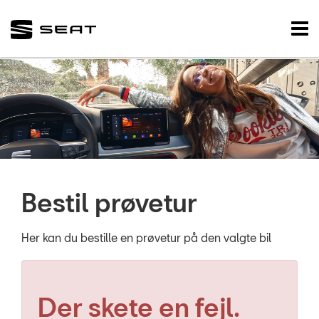
SEAT
Tog
nav
FORSIDE
NYE BILER
BRUGTE BILER
VÆRKSTED
Bestil prøvetur
NYHEDER
TILBEHØR
Her kan du bestille en prøvetur på den valgte bil
OM OS
Der skete en fejl.
RESERVEDELE