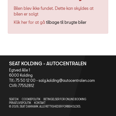
Bilen blev ikke fundet. Dette kan skyldes at
bilen er solgt
Klik her for at gå
tilbage til brugte biler
SEAT KOLDING - AUTOCENTRALEN
Egtved Alle 1
6000 Kolding
Tlf.: 75 50 12 00 -
salg.kolding@autocentralen.com
CVR: 77552812
SEAT.DK
COOKIEPOLITIK
BETINGELSER FOR ONLINE BOOKING
PRIVATLIVSPOLITIK
KONTAKT
© 2026, SEAT DANMARK. ALLE RETTIGHEDER FORBEHOLDES.