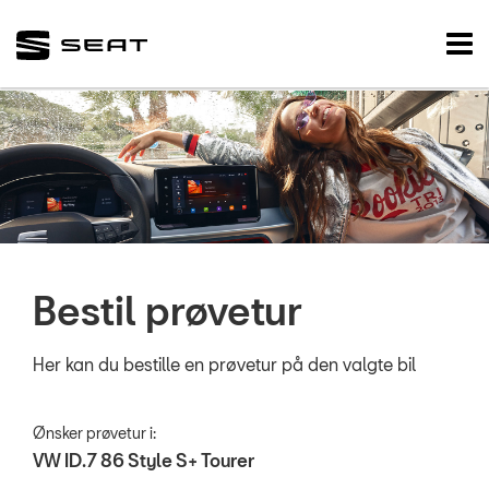
SEAT
Tog
nav
FORSIDE
NYE BILER
BRUGTE BILER
VÆRKSTED
Bestil prøvetur
NYHEDER
TILBEHØR
Her kan du bestille en prøvetur på den valgte bil
OM OS
Ønsker prøvetur i:
VW ID.7 86 Style S+ Tourer
RESERVEDELE